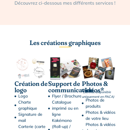
Découvrez ci-dessous mes différents services !
Les créations graphiques
Création de
Support de
Photos &
logo
communication
vidéos*
*
(service disponible
Logo
Flyer / Brochure
uniquement en PACA)
Photos de
Charte
Catalogue
produits
graphique
imprimé ou en
Photos & vidéos
Signature de
ligne
de votre lieu
mail
Kakémono
Photos & vidéos
Carterie (carte
(Roll-up) /