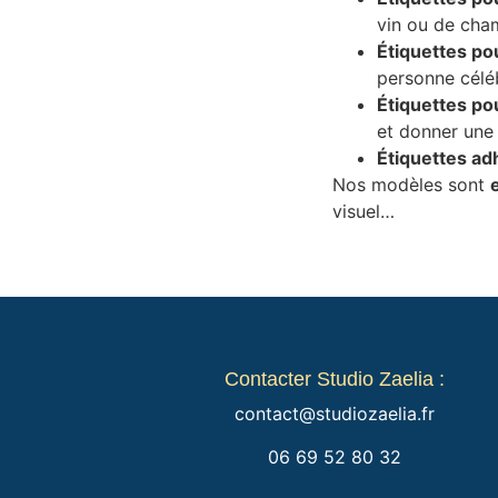
vin ou de cha
Étiquettes po
personne céléb
Étiquettes po
et donner une 
Étiquettes ad
Nos modèles sont
visuel…
Contacter Studio Zaelia :
contact@studiozaelia.fr
06 69 52 80 32