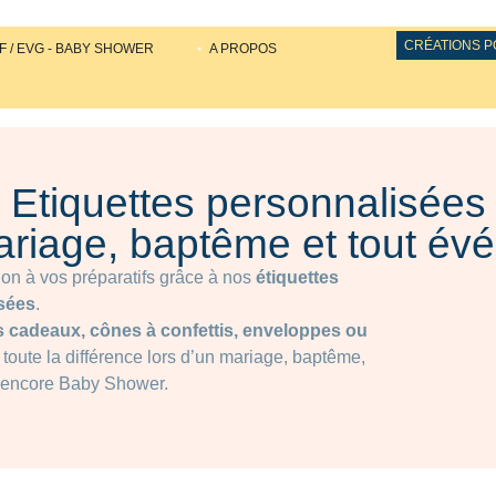
CRÉATIONS 
F / EVG - BABY SHOWER
A PROPOS
Etiquettes personnalisées
ariage, baptême et tout év
on à vos préparatifs grâce à nos
étiquettes
sées
.
s cadeaux, cônes à confettis, enveloppes ou
ait toute la différence lors d’un mariage, baptême,
 encore Baby Shower.