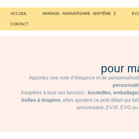
ACCUEIL
MARIAGE - ANNIVERSAIRE - BAPTÊME
EVJ
CONTACT
pour m
Apportez une note d’élégance et de personnalisati
personnali
Adaptées à tous vos besoins :
bouteilles, emballage
boîtes à dragées
, elles ajoutent ce petit détail qui f
anniversaire, EVJF, EVG ou